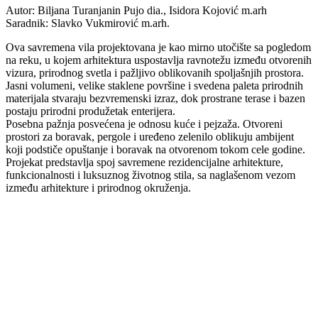
Autor: Biljana Turanjanin Pujo dia., Isidora Kojović m.arh
Saradnik: Slavko Vukmirović m.arh.
Ova savremena vila projektovana je kao mirno utočište sa pogledom
na reku, u kojem arhitektura uspostavlja ravnotežu između otvorenih
vizura, prirodnog svetla i pažljivo oblikovanih spoljašnjih prostora.
Jasni volumeni, velike staklene površine i svedena paleta prirodnih
materijala stvaraju bezvremenski izraz, dok prostrane terase i bazen
postaju prirodni produžetak enterijera.
Posebna pažnja posvećena je odnosu kuće i pejzaža. Otvoreni
prostori za boravak, pergole i uređeno zelenilo oblikuju ambijent
koji podstiče opuštanje i boravak na otvorenom tokom cele godine.
Projekat predstavlja spoj savremene rezidencijalne arhitekture,
funkcionalnosti i luksuznog životnog stila, sa naglašenom vezom
između arhitekture i prirodnog okruženja.