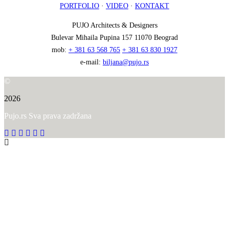
PORTFOLIO
·
VIDEO
·
KONTAKT
PUJO Architects & Designers
Bulevar Mihaila Pupina 157 11070 Beograd
mob:
+ 381 63 568 765
+ 381 63 830 1927
e-mail:
biljana@pujo.rs
©
2026
Pujo.rs Sva prava zadržana