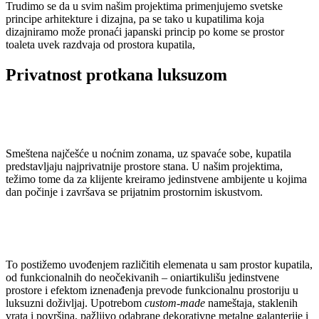
Trudimo se da u svim našim projektima primenjujemo svetske
principe arhitekture i dizajna, pa se tako u kupatilima koja
dizajniramo može pronaći japanski princip po kome se prostor
toaleta uvek razdvaja od prostora kupatila,
Privatnost protkana luksuzom
Smeštena najčešće u noćnim zonama, uz spavaće sobe, kupatila
predstavljaju najprivatnije prostore stana. U našim projektima,
težimo tome da za klijente kreiramo jedinstvene ambijente u kojima
dan počinje i završava se prijatnim prostornim iskustvom.
To postižemo uvođenjem različitih elemenata u sam prostor kupatila,
od funkcionalnih do neočekivanih – oniartikulišu jedinstvene
prostore i efektom iznenađenja prevode funkcionalnu prostoriju u
luksuzni doživljaj. Upotrebom
custom-made
nameštaja, staklenih
vrata i površina, pažljivo odabrane dekorativne metalne galanterije i