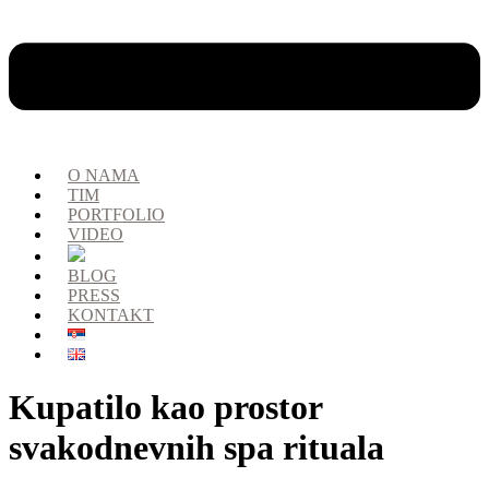
O NAMA
TIM
PORTFOLIO
VIDEO
BLOG
PRESS
KONTAKT
Kupatilo kao prostor
svakodnevnih spa rituala