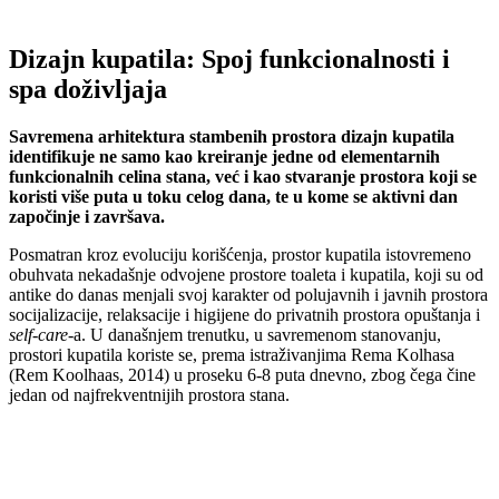
Dizajn kupatila: Spoj funkcionalnosti i
spa doživljaja
Savremena arhitektura stambenih prostora dizajn kupatila
identifikuje ne samo kao kreiranje jedne od elementarnih
funkcionalnih celina stana, već i kao stvaranje prostora koji se
koristi više puta u toku celog dana, te u kome se aktivni dan
započinje i završava.
Posmatran kroz evoluciju korišćenja, prostor kupatila istovremeno
obuhvata nekadašnje odvojene prostore toaleta i kupatila, koji su od
antike do danas menjali svoj karakter od polujavnih i javnih prostora
socijalizacije, relaksacije i higijene do privatnih prostora opuštanja i
self-care
-a. U današnjem trenutku, u savremenom stanovanju,
prostori kupatila koriste se, prema istraživanjima Rema Kolhasa
(Rem Koolhaas, 2014) u proseku 6-8 puta dnevno, zbog čega čine
jedan od najfrekventnijih prostora stana.