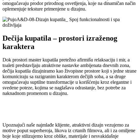
omogućavaju prodor prirodnog osvetljenja, koje na dinamičan način
oplemenjuje teksture primenjene u dizajnu.
Dečija kupatila – prostori izraženog
karaktera
Dok prostori master kupatila pretežno afirmišu relaksaciju i mir, a
toaleti predstavljaju atraktivne nastavke ambijenata dnevnih zona,
dečija kupatila dizajniramo kao živopisne prostore koji s jedne strane
komuniciraju sa razigranim karakterom dečijih soba, a sa druge
omogućavaju suptilne transformacije u korišćenju kroz elegantne i
svedene poteze, kojima se naglašava odrastanje, bez potrebe za
naknadnom promenom u dizajnu.
Upoznajući naše najmlađe klijente, atraktivni dizajn vezujemo za
motive poput superheroja, likova iz crtanih filmova, ali i za omiljene
boje koje stilizujemo kroz oblike, materijale i nesvakidašnje