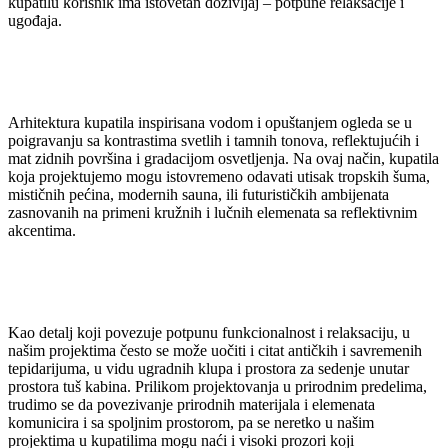
kupatilu korisnik ima istovetan doživljaj – potpune relaksacije i
ugođaja.
Arhitektura kupatila inspirisana vodom i opuštanjem ogleda se u
poigravanju sa kontrastima svetlih i tamnih tonova, reflektujućih i
mat zidnih površina i gradacijom osvetljenja. Na ovaj način, kupatila
koja projektujemo mogu istovremeno odavati utisak tropskih šuma,
mističnih pećina, modernih sauna, ili futurističkih ambijenata
zasnovanih na primeni kružnih i lučnih elemenata sa reflektivnim
akcentima.
Kao detalj koji povezuje potpunu funkcionalnost i relaksaciju, u
našim projektima često se može uočiti i citat antičkih i savremenih
tepidarijuma, u vidu ugradnih klupa i prostora za sedenje unutar
prostora tuš kabina. Prilikom projektovanja u prirodnim predelima,
trudimo se da povezivanje prirodnih materijala i elemenata
komunicira i sa spoljnim prostorom, pa se neretko u našim
projektima u kupatilima mogu naći i visoki prozori koji