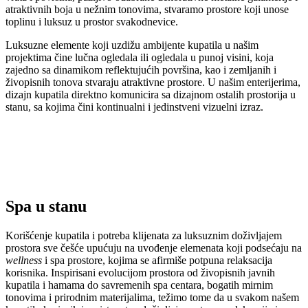
atraktivnih boja u nežnim tonovima, stvaramo prostore koji unose
toplinu i luksuz u prostor svakodnevice.
Luksuzne elemente koji uzdižu ambijente kupatila u našim
projektima čine lučna ogledala ili ogledala u punoj visini, koja
zajedno sa dinamikom reflektujućih površina, kao i zemljanih i
živopisnih tonova stvaraju atraktivne prostore. U našim enterijerima,
dizajn kupatila direktno komunicira sa dizajnom ostalih prostorija u
stanu, sa kojima čini kontinualni i jedinstveni vizuelni izraz.
Spa u stanu
Korišćenje kupatila i potreba klijenata za luksuznim doživljajem
prostora sve češće upućuju na uvođenje elemenata koji podsećaju na
wellness
i spa prostore, kojima se afirmiše potpuna relaksacija
korisnika. Inspirisani evolucijom prostora od živopisnih javnih
kupatila i hamama do savremenih spa centara, bogatih mirnim
tonovima i prirodnim materijalima, težimo tome da u svakom našem