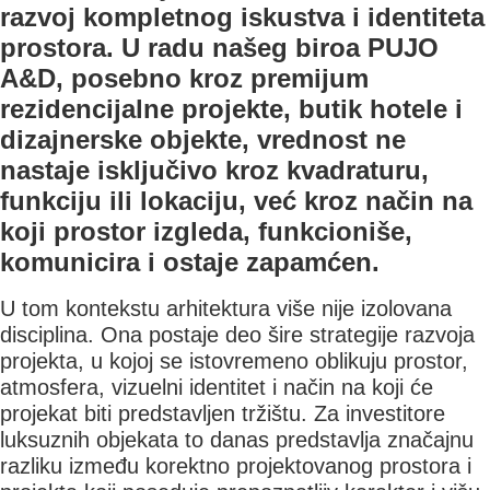
razvoj kompletnog iskustva i identiteta
prostora. U radu našeg biroa PUJO
A&D, posebno kroz premijum
rezidencijalne projekte, butik hotele i
dizajnerske objekte, vrednost ne
nastaje isključivo kroz kvadraturu,
funkciju ili lokaciju, već kroz način na
koji prostor izgleda, funkcioniše,
komunicira i ostaje zapamćen.
U tom kontekstu arhitektura više nije izolovana
disciplina. Ona postaje deo šire strategije razvoja
projekta, u kojoj se istovremeno oblikuju prostor,
atmosfera, vizuelni identitet i način na koji će
projekat biti predstavljen tržištu. Za investitore
luksuznih objekata to danas predstavlja značajnu
razliku između korektno projektovanog prostora i