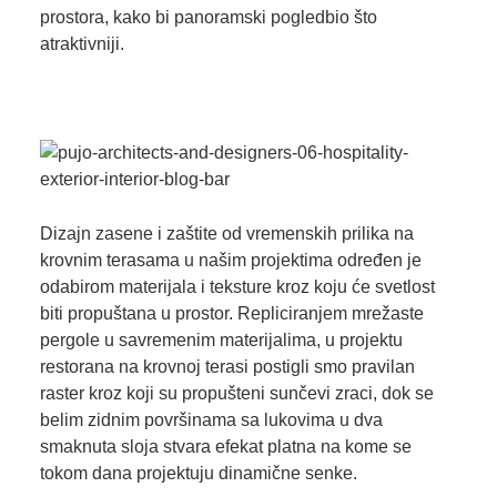
prostora, kako bi panoramski pogledbio što
atraktivniji.
Dizajn zasene i zaštite od vremenskih prilika na
krovnim terasama u našim projektima određen je
odabirom materijala i teksture kroz koju će svetlost
biti propuštana u prostor. Repliciranjem mrežaste
pergole u savremenim materijalima, u projektu
restorana na krovnoj terasi postigli smo pravilan
raster kroz koji su propušteni sunčevi zraci, dok se
belim zidnim površinama sa lukovima u dva
smaknuta sloja stvara efekat platna na kome se
tokom dana projektuju dinamične senke.