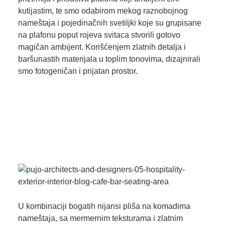
kutijastim, te smo odabirom mekog raznobojnog
nameštaja i pojedinačnih svetiljki koje su grupisane
na plafonu poput rojeva svitaca stvorili gotovo
magičan ambijent. Korišćenjem zlatnih detalja i
baršunastih materijala u toplim tonovima, dizajnirali
smo fotogeničan i prijatan prostor.
U kombinaciji bogatih nijansi pliša na komadima
nameštaja, sa mermernim teksturama i zlatnim