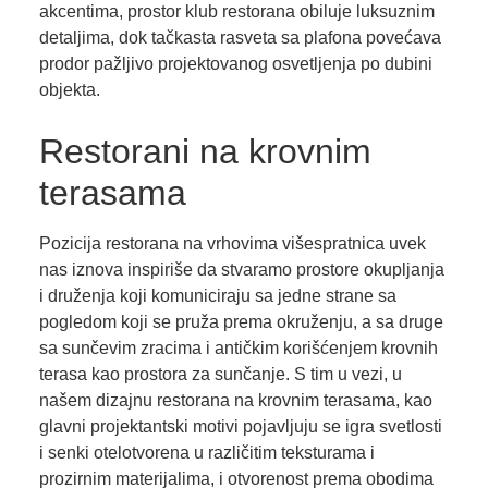
akcentima, prostor klub restorana obiluje luksuznim
detaljima, dok tačkasta rasveta sa plafona povećava
prodor pažljivo projektovanog osvetljenja po dubini
objekta.
Restorani na krovnim
terasama
Pozicija restorana na vrhovima višespratnica uvek
nas iznova inspiriše da stvaramo prostore okupljanja
i druženja koji komuniciraju sa jedne strane sa
pogledom koji se pruža prema okruženju, a sa druge
sa sunčevim zracima i antičkim korišćenjem krovnih
terasa kao prostora za sunčanje. S tim u vezi, u
našem dizajnu restorana na krovnim terasama, kao
glavni projektantski motivi pojavljuju se igra svetlosti
i senki otelotvorena u različitim teksturama i
prozirnim materijalima, i otvorenost prema obodima