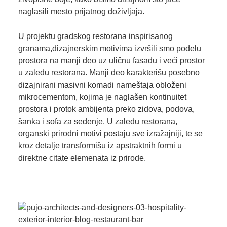
naglasili mesto prijatnog doživljaja.
U projektu gradskog restorana inspirisanog
granama,dizajnerskim motivima izvršili smo podelu
prostora na manji deo uz uličnu fasadu i veći prostor
u zaleđu restorana. Manji deo karakterišu posebno
dizajnirani masivni komadi nameštaja obloženi
mikrocementom, kojima je naglašen kontinuitet
prostora i protok ambijenta preko zidova, podova,
šanka i sofa za sedenje. U zaleđu restorana,
organski prirodni motivi postaju sve izražajniji, te se
kroz detalje transformišu iz apstraktnih formi u
direktne citate elemenata iz prirode.