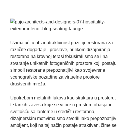
Uzimajući u obzir atraktivnost pozicije restorana za
različite događaje i proslave, prilikom dizajniranja
restorana na krovnoj terasi fokusirali smo se i na
stvaranje unikatnih fotogeničnih prostora koji postaju
simboli restorana prepoznatljivi kao svojevrsne
scenografske pozadine za virtuelne prostore
društvenih mreža.
Upotrebom metalnih lukova kao struktura u prostoru,
te tankih zavesa koje se vijore u prostoru obasjane
svetlošću sa lanterne u središtu restorana,
dizajnerskim motivima smo stvorili lako prepoznatljiv
ambijent, koji na taj način postaje atraktivan, čime se