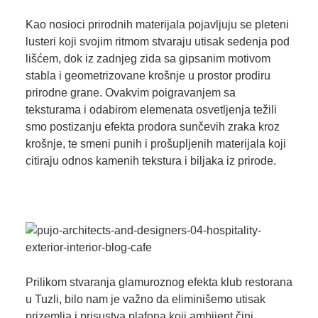
Kao nosioci prirodnih materijala pojavljuju se pleteni
lusteri koji svojim ritmom stvaraju utisak sedenja pod
lišćem, dok iz zadnjeg zida sa gipsanim motivom
stabla i geometrizovane krošnje u prostor prodiru
prirodne grane. Ovakvim poigravanjem sa
teksturama i odabirom elemenata osvetljenja težili
smo postizanju efekta prodora sunčevih zraka kroz
krošnje, te smeni punih i prošupljenih materijala koji
citiraju odnos kamenih tekstura i biljaka iz prirode.
Prilikom stvaranja glamuroznog efekta klub restorana
u Tuzli, bilo nam je važno da eliminišemo utisak
prizemlja i prisustva plafona koji ambijent čini