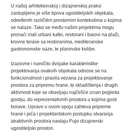
U našoj arhitektonskoj i dizajnerskoj praksi
zastupljeno je više tipova ugostiteljskih objekata,
određenih različitim prostornim kontekstima u kojima
se nalaze. Tako se među našim projektima mogu
pronaći mali urbani kafei, restorani i barovi na plaži,
krovne terase sa restoranima, mediteranske
gastronomske oaze, te planinske kolibe.
Izazovne i naročito dvojake karakteristike
projektovanja ovakvih objekata odnose se na
funkcionalnost i pravila vezana za projektovanje
prostora za pripremu hrane, te skladištenja i drugih
aktivnosti koje se obavljaju najčešće izvan pogleda
gostiju, do reprezentativnih prostora u kojima gosti
borave. Upravo u ovom spoju zahteva pripreme
hrane i pića i projektantskom postupku stvaranja
atraktivnih prostora nastaju Pujo dizajnerski
ugostiteljski prostori.