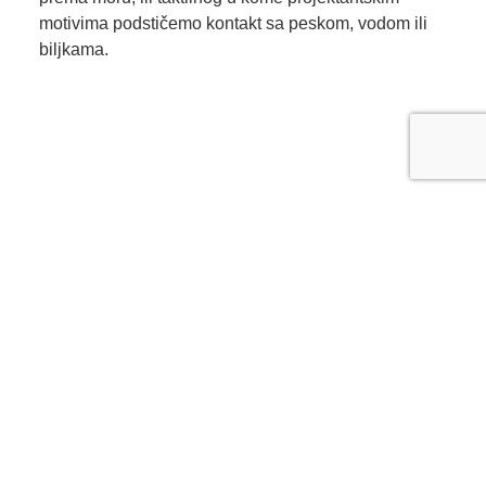
motivima podstičemo kontakt sa peskom, vodom ili
biljkama.
U stvaranju mediteranske gastronomske oaze u
Francuskoj, u dizajn restorana smo uveli motive
projektovanja hotelskih kompleksa, te smo
pojedinačne segmente za ručavanje arhitektonski
artikulisali poput bungalova definisanih pergolama i
zavesama umesto zidova, koji su rasuti u prostoru i
poput naselja sa ulicama, stazama između gastro-
bungalova usmeravaju kretanje prema plaži.
Kao kulminaciju ovakvog gastronomskog kompleksa
odredili smo prostor same plaže gde smo, inspirisani