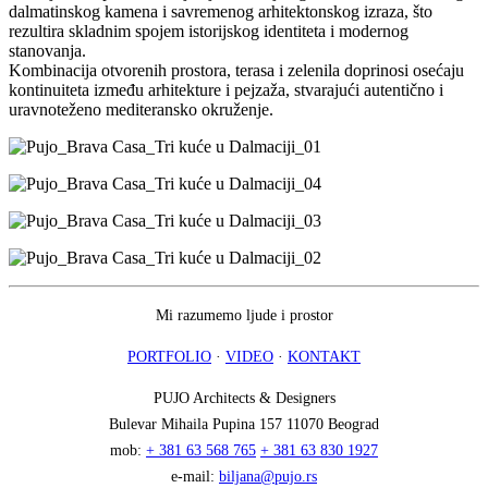
dalmatinskog kamena i savremenog arhitektonskog izraza, što
rezultira skladnim spojem istorijskog identiteta i modernog
stanovanja.
Kombinacija otvorenih prostora, terasa i zelenila doprinosi osećaju
kontinuiteta između arhitekture i pejzaža, stvarajući autentično i
uravnoteženo mediteransko okruženje.
Mi razumemo ljude i prostor
PORTFOLIO
·
VIDEO
·
KONTAKT
PUJO Architects & Designers
Bulevar Mihaila Pupina 157 11070 Beograd
mob:
+ 381 63 568 765
+ 381 63 830 1927
e-mail:
biljana@pujo.rs