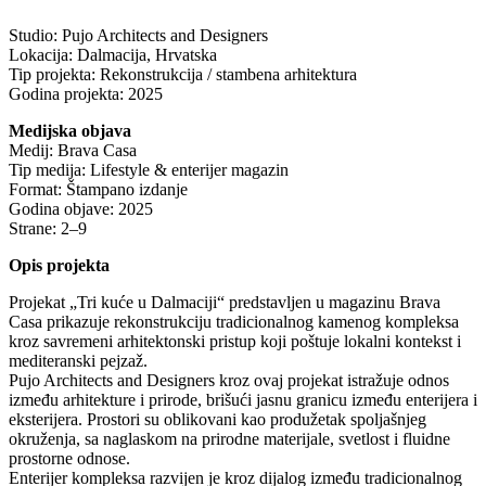
Studio: Pujo Architects and Designers
Lokacija: Dalmacija, Hrvatska
Tip projekta: Rekonstrukcija / stambena arhitektura
Godina projekta: 2025
Medijska objava
Medij: Brava Casa
Tip medija: Lifestyle & enterijer magazin
Format: Štampano izdanje
Godina objave: 2025
Strane: 2–9
Opis projekta
Projekat „Tri kuće u Dalmaciji“ predstavljen u magazinu Brava
Casa prikazuje rekonstrukciju tradicionalnog kamenog kompleksa
kroz savremeni arhitektonski pristup koji poštuje lokalni kontekst i
mediteranski pejzaž.
Pujo Architects and Designers kroz ovaj projekat istražuje odnos
između arhitekture i prirode, brišući jasnu granicu između enterijera i
eksterijera. Prostori su oblikovani kao produžetak spoljašnjeg
okruženja, sa naglaskom na prirodne materijale, svetlost i fluidne
prostorne odnose.
Enterijer kompleksa razvijen je kroz dijalog između tradicionalnog