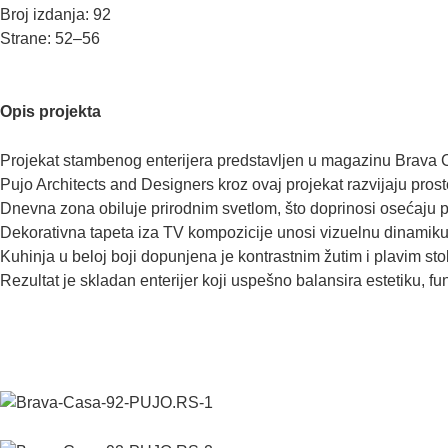
Broj izdanja: 92
Strane: 52–56
Opis projekta
Projekat stambenog enterijera predstavljen u magazinu Brava C
Pujo Architects and Designers kroz ovaj projekat razvijaju pros
Dnevna zona obiluje prirodnim svetlom, što doprinosi osećaju pr
Dekorativna tapeta iza TV kompozicije unosi vizuelnu dinamiku i
Kuhinja u beloj boji dopunjena je kontrastnim žutim i plavim st
Rezultat je skladan enterijer koji uspešno balansira estetiku, f