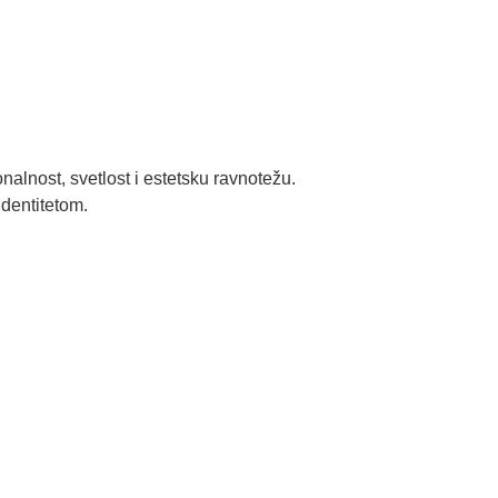
lnost, svetlost i estetsku ravnotežu.
identitetom.