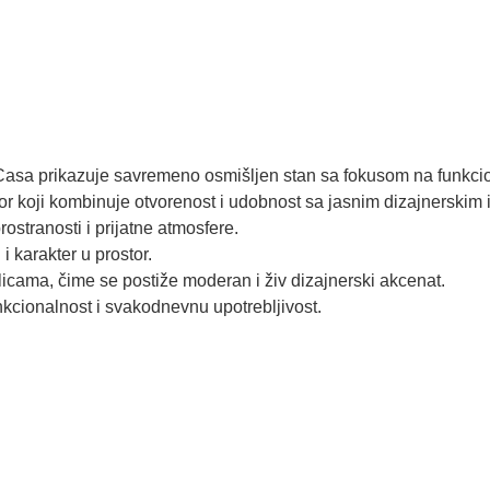
asa prikazuje savremeno osmišljen stan sa fokusom na funkciona
tor koji kombinuje otvorenost i udobnost sa jasnim dizajnerskim 
ostranosti i prijatne atmosfere.
 karakter u prostor.
olicama, čime se postiže moderan i živ dizajnerski akcenat.
unkcionalnost i svakodnevnu upotrebljivost.