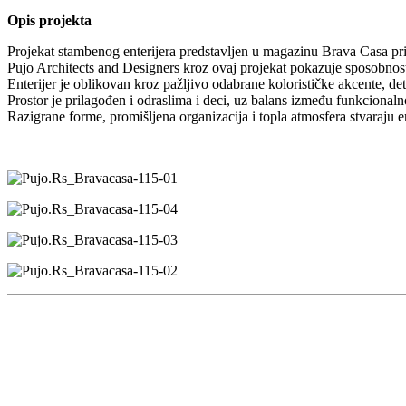
Opis projekta
Projekat stambenog enterijera predstavljen u magazinu Brava Casa pri
Pujo Architects and Designers kroz ovaj projekat pokazuje sposobnost d
Enterijer je oblikovan kroz pažljivo odabrane kolorističke akcente, det
Prostor je prilagođen i odraslima i deci, uz balans između funkcionalno
Razigrane forme, promišljena organizacija i topla atmosfera stvaraju ent