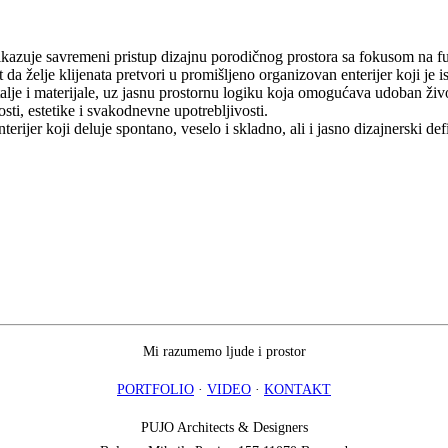
kazuje savremeni pristup dizajnu porodičnog prostora sa fokusom na fun
a želje klijenata pretvori u promišljeno organizovan enterijer koji je 
alje i materijale, uz jasnu prostornu logiku koja omogućava udoban život
sti, estetike i svakodnevne upotrebljivosti.
erijer koji deluje spontano, veselo i skladno, ali i jasno dizajnerski def
Mi razumemo ljude i prostor
PORTFOLIO
·
VIDEO
·
KONTAKT
PUJO Architects & Designers