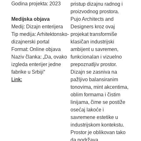
Godina projekta: 2023
pristup dizajnu radnog i
proizvodnog prostora.
Medijska objava
Pujo Architects and
Medij: Dizajn enterijera
Designers kroz ovaj
Tip medija: Arhitektonsko-
projekat transformiše
dizajnerski portal
klasičan industrijski
Format: Online objava
ambijent u savremen,
Naziv članka: „Da, ovako
funkcionalan i vizuelno
izgleda enterijer jedne
prepoznatljiv prostor.
fabrike u Srbiji“
Dizajn se zasniva na
Link:
pažljivo balansiranim
tonovima, mint akcentima,
oblim formama i čistim
linijama, čime se postiže
osećaj lakoće i
savremene estetike u
industrijskom kontekstu.
Prostor je oblikovan tako
da podržava